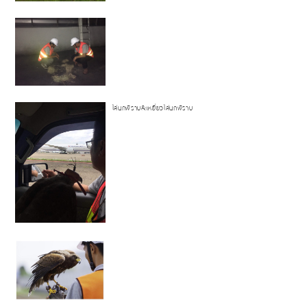
ไล่นกพิราบ&เหยี่ยวไล่นกพิราบ