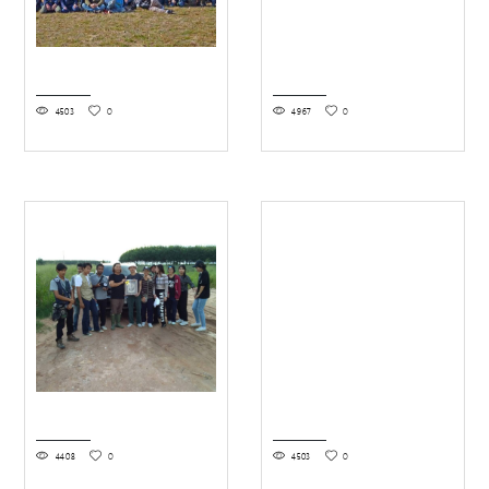
4503
0
4967
0
4408
0
4503
0